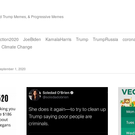
ld Trump Memes, & Progressive Memes
ection2020
JoeBiden
KamalaHarris
Trump
TrumpRussia
corona
Climate Change
September 1, 2020