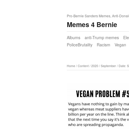
Pro-Bernie Sanders Memes, Anti-Dona
Memes 4 Bernie
Albums
anti-Trump memes
El
PoliceBrutality
Racism
Vegan
Home
/
Content
/
2020
/
September
/
Date: 