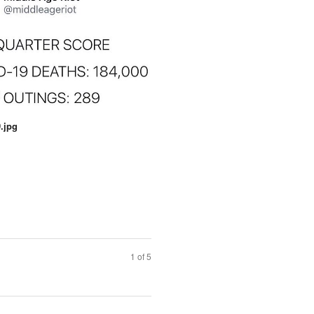
.jpg
1 of 5