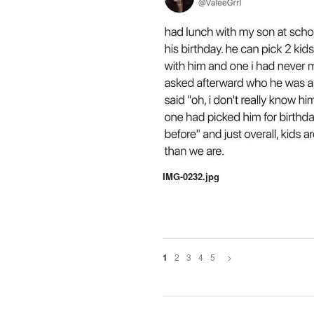
IMG-0232.jpg
2
3
4
5
>
1